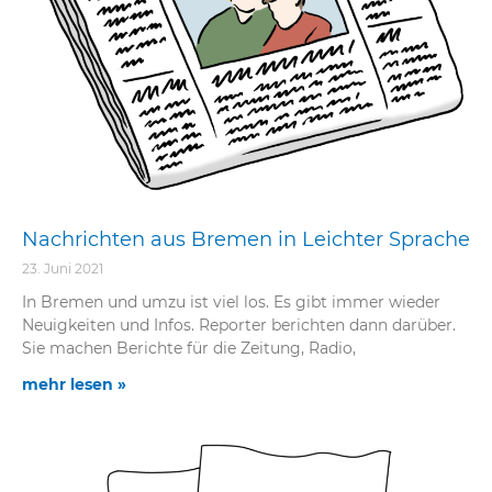
eit
odus
Nachrichten aus Bremen in Leichter Sprache
23. Juni 2021
In Bremen und umzu ist viel los. Es gibt immer wieder
dus
Neuigkeiten und Infos. Reporter berichten dann darüber.
Sie machen Berichte für die Zeitung, Radio,
mehr lesen »