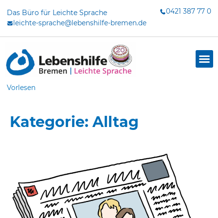
Zum
0421 387 77 0
Das Büro für Leichte Sprache
Inhalt
leichte-sprache@lebenshilfe-bremen.de
springen
Vorlesen
Kategorie: Alltag
Seite
Seite
Seite
Seite
Seite
Seite
Seite
dus