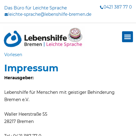
Zum
0421 387 77 0
Das Büro für Leichte Sprache
Inhalt
leichte-sprache@lebenshilfe-bremen.de
springen
Vorlesen
Impressum
Herausgeber:
Lebenshilfe für Menschen mit geistiger Behinderung
Bremen e.V.
Waller Heerstraße 55
28217 Bremen
dus
Tel.: 0421 387 77-0