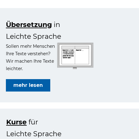
Wir haben ein kurzes Video über uns bei
YouTube. Klicken Sie unten auf Video
anzeigen, wenn Sie das Video sehen
wollen. Bitte beachten Sie: Google
sammelt dabei Daten.
Übersetzung
in
Mehr Infos
Leichte Sprache
Video anzeigen
Sollen mehr Menschen
Ihre Texte verstehen?
Wir machen Ihre Texte
leichter.
mehr lesen
Kurse
für
Leichte Sprache