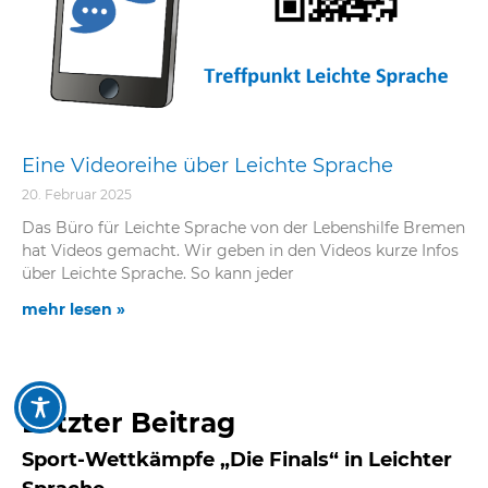
eit
odus
Eine Videoreihe über Leichte Sprache
20. Februar 2025
Das Büro für Leichte Sprache von der Lebenshilfe Bremen
hat Videos gemacht. Wir geben in den Videos kurze Infos
über Leichte Sprache. So kann jeder
dus
mehr lesen »
Letzter Beitrag
Sport-Wettkämpfe „Die Finals“ in Leichter