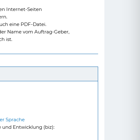
en Internet-Seiten
ern.
uch eine PDF-Datei.
 der Name vom Auftrag-Geber,
h ist.
ter Sprache
und Entwicklung (biz):