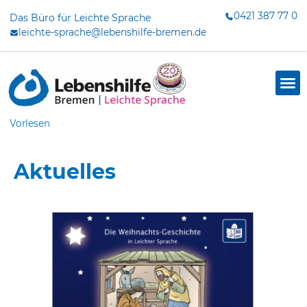
Zum
0421 387 77 0
Das Büro für Leichte Sprache
Inhalt
leichte-sprache@lebenshilfe-bremen.de
springen
Vorlesen
Aktuelles
Seite
Seite
Seite
Seite
Seite
Seite
Seite
dus