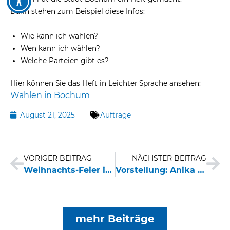
Darin stehen zum Beispiel diese Infos:
Wie kann ich wählen?
Wen kann ich wählen?
Welche Parteien gibt es?
Hier können Sie das Heft in Leichter Sprache ansehen:
Wählen in Bochum
August 21, 2025
Aufträge
Zurück
Nä
VORIGER BEITRAG
NÄCHSTER BEITRAG
Weihnachts-Feier im Sommer
Vorstellung: Anika Huskamp
mehr Beiträge