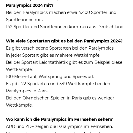
Paralympics 2024 mit?
Bei den Paralympics machen etwa 4.400 Sportler und
Sportlerinnen mit.
142 Sportler und Sportlerinnen kommen aus Deutschland.
Wie viele Sportarten gibt es bei den Paralympics 2024?
Es gibt verschiedene Sportarten bei den Paralympics.
In jeder Sportart gibt es mehrere Wettkämpfe.
Bei der Sportart Leichtathletik gibt es zum Beispiel diese
Wettkämpfe:
100-Meter-Lauf, Weitsprung und Speerwurf.
Es gibt 22 Sportarten und 549 Wettkämpfe bei den
Paralympics in Paris.
Bei den Olympischen Spielen in Paris gab es weniger
Wettkämpfe.
Wo kann ich die Paralympics im Fernsehen sehen?
ARD und ZDF zeigen die Paralympics im Fernsehen.