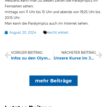
Meistens kann man zu diesen Zeiten die Paralympics im
Fernsehen sehen:
mittags von 11 Uhr bis 15 Uhr und abends von 19:25 Uhr bis
20:15 Uhr.
Man kann die Paralympics auch im Internet sehen.
August 20, 2024
leicht erklärt
Zurück
Nä
VORIGER BEITRAG
NÄCHSTER BEITRAG
Infos zu den Olympischen Spielen
Unsere Kurse im Jahr 2025
mehr Beiträge