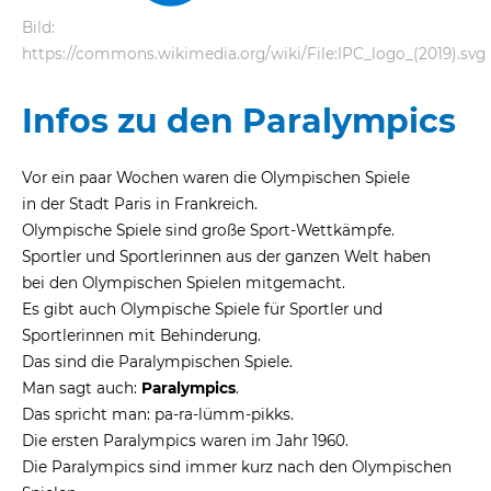
Bild:
eit
https://commons.wikimedia.org/wiki/File:IPC_logo_(2019).svg
Infos zu den Paralympics
odus
Vor ein paar Wochen waren die Olympischen Spiele
in der Stadt Paris in Frankreich.
Olympische Spiele sind große Sport-Wettkämpfe.
Sportler und Sportlerinnen aus der ganzen Welt haben
bei den Olympischen Spielen mitgemacht.
dus
Es gibt auch Olympische Spiele für Sportler und
Sportlerinnen mit Behinderung.
Das sind die Paralympischen Spiele.
Man sagt auch:
Paralympics
.
Das spricht man: pa-ra-lümm-pikks.
Die ersten Paralympics waren im Jahr 1960.
Die Paralympics sind immer kurz nach den Olympischen