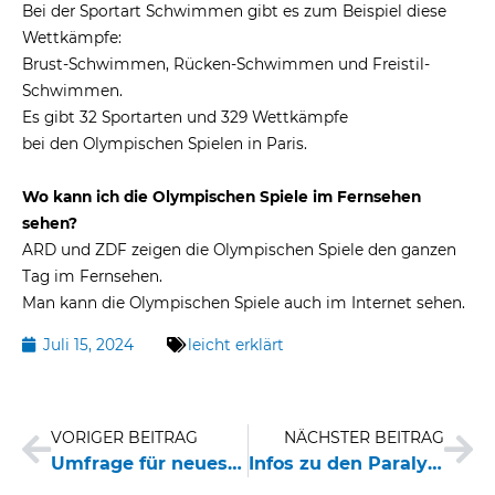
Bei der Sportart Schwimmen gibt es zum Beispiel diese
Wettkämpfe:
Brust-Schwimmen, Rücken-Schwimmen und Freistil-
Schwimmen.
Es gibt 32 Sportarten und 329 Wettkämpfe
bei den Olympischen Spielen in Paris.
Wo kann ich die Olympischen Spiele im Fernsehen
sehen?
ARD und ZDF zeigen die Olympischen Spiele den ganzen
Tag im Fernsehen.
Man kann die Olympischen Spiele auch im Internet sehen.
Juli 15, 2024
leicht erklärt
Zurück
Nä
VORIGER BEITRAG
NÄCHSTER BEITRAG
Umfrage für neues Info-Material
Infos zu den Paralympics