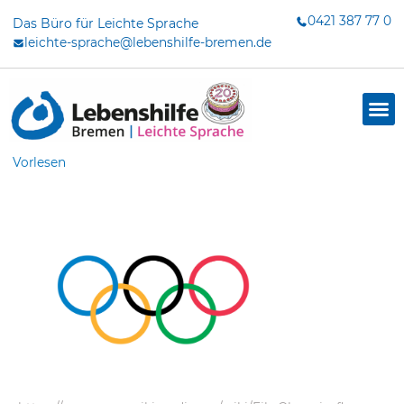
Zum
0421 387 77 0
Das Büro für Leichte Sprache
Inhalt
leichte-sprache@lebenshilfe-bremen.de
springen
Vorlesen
dus