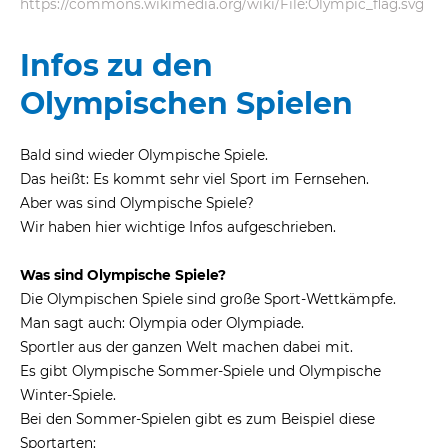
https://commons.wikimedia.org/wiki/File:Olympic_flag.svg
eit
Infos zu den
Olympischen Spielen
odus
Bald sind wieder Olympische Spiele.
Das heißt: Es kommt sehr viel Sport im Fernsehen.
Aber was sind Olympische Spiele?
Wir haben hier wichtige Infos aufgeschrieben.
Was sind Olympische Spiele?
dus
Die Olympischen Spiele sind große Sport-Wettkämpfe.
Man sagt auch: Olympia oder Olympiade.
Sportler aus der ganzen Welt machen dabei mit.
Es gibt Olympische Sommer-Spiele und Olympische
Winter-Spiele.
Bei den Sommer-Spielen gibt es zum Beispiel diese
Sportarten: