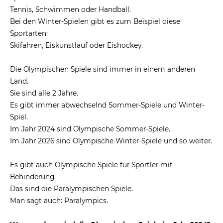
Tennis, Schwimmen oder Handball.
Bei den Winter-Spielen gibt es zum Beispiel diese
Sportarten:
Skifahren, Eiskunstlauf oder Eishockey.
Die Olympischen Spiele sind immer in einem anderen
Land.
Sie sind alle 2 Jahre.
Es gibt immer abwechselnd Sommer-Spiele und Winter-
Spiel.
Im Jahr 2024 sind Olympische Sommer-Spiele.
Im Jahr 2026 sind Olympische Winter-Spiele und so weiter.
Es gibt auch Olympische Spiele für Sportler mit
Behinderung.
Das sind die Paralympischen Spiele.
Man sagt auch: Paralympics.