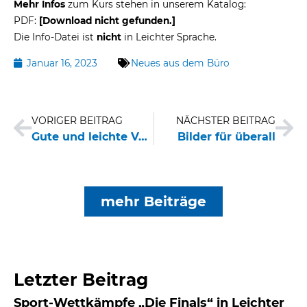
Mehr Infos
zum Kurs stehen in unserem Katalog:
PDF:
[Download nicht gefunden.]
Die Info-Datei ist
nicht
in Leichter Sprache.
Januar 16, 2023
Neues aus dem Büro
Zurück
Nä
VORIGER BEITRAG
NÄCHSTER BEITRAG
Gute und leichte Vorsätze
Bilder für überall
mehr Beiträge
Letzter Beitrag
Sport-Wettkämpfe „Die Finals“ in Leichter