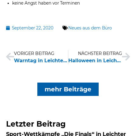
keine Angst haben vor Terminen
September 22, 2020
Neues aus dem Büro
Zurück
Nä
VORIGER BEITRAG
NÄCHSTER BEITRAG
Warntag in Leichter Sprache
Halloween in Leichter Sprache
mehr Beiträge
Letzter Beitrag
Sport-Wettkämpfe „Die Finals“ in Leichter