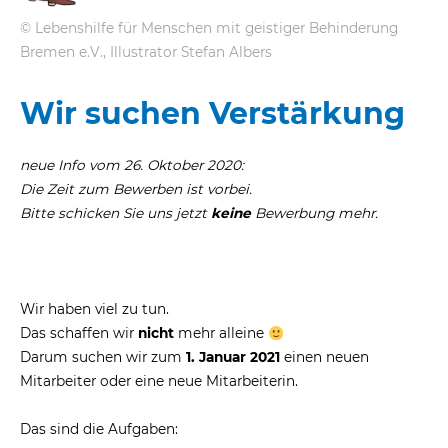
© Lebenshilfe für Menschen mit geistiger Behinderung
eit
Bremen e.V., Illustrator Stefan Albers
Wir suchen Verstärkung
odus
neue Info vom 26. Oktober 2020:
Die Zeit zum Bewerben ist vorbei.
Bitte schicken Sie uns jetzt
keine
Bewerbung mehr.
dus
Wir haben viel zu tun.
Das schaffen wir
nicht
mehr alleine
Darum suchen wir zum
1. Januar 2021
einen neuen
Mitarbeiter oder eine neue Mitarbeiterin.
Das sind die Aufgaben: