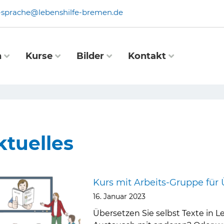
e-sprache@lebenshilfe-bremen.de
n
Kurse
Bilder
Kontakt
ktuelles
Seite
Seite
Seite
Seite
Seite
Seite
Kurs mit Arbeits-Gruppe für 
16. Januar 2023
Übersetzen Sie selbst Texte in L