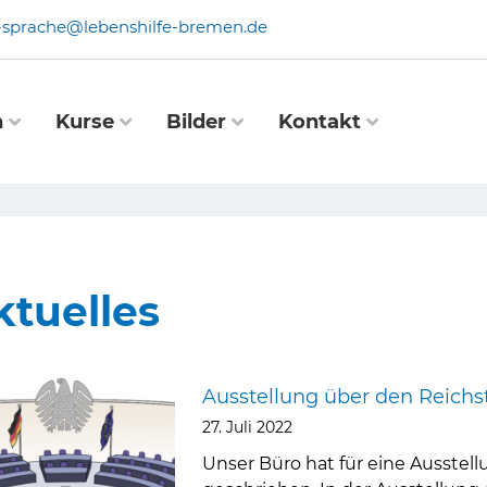
e-sprache@lebenshilfe-bremen.de
n
Kurse
Bilder
Kontakt
ktuelles
Seite
Seite
Seite
Seite
Seite
Seite
Ausstellung über den Reichs
27. Juli 2022
Unser Büro hat für eine Ausstell