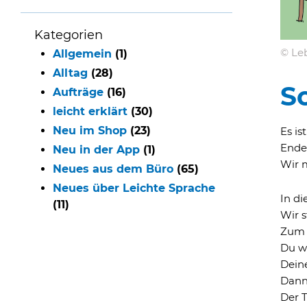
Kategorien
© Leb
Allgemein
(1)
Alltag
(28)
S
Aufträge
(16)
leicht erklärt
(30)
Neu im Shop
(23)
Es is
Ende
Neu in der App
(1)
Wir 
Neues aus dem Büro
(65)
Neues über Leichte Sprache
In d
(11)
Wir 
Zum B
Du w
Dein
Dann 
Der T