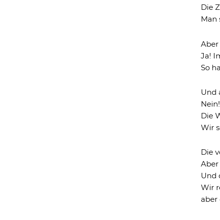
Die Z
Man s
Aber
Ja! I
So h
Und 
Nein
Die W
Wir s
Die 
Aber
Und d
Wir r
aber 