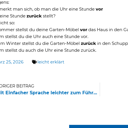
gens:
merkt man sich, ob man die Uhr eine Stunde
vor
 eine Stunde
zurück
stellt?
icht so:
ommer stellst du deine Garten-Möbel
vor
das Haus in den Ga
 stellst du die Uhr auch eine Stunde vor.
im Winter stellst du die Garten-Möbel
zurück
in den Schuppe
 stellst du auch die Uhr eine Stunde zurück.
rz 25, 2026
leicht erklärt
rück
ORIGER BEITRAG
Mit Einfacher Sprache leichter zum Führerschein