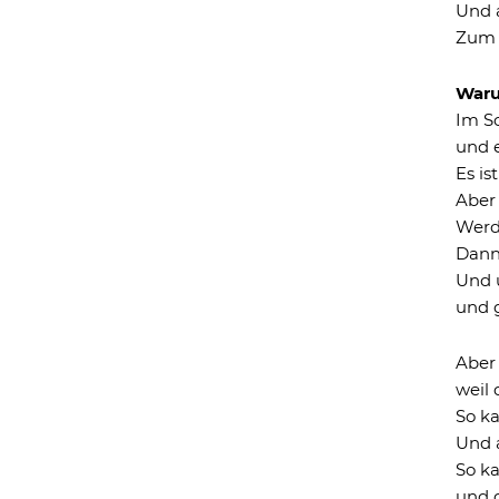
Und a
Zum 
Waru
Im S
und e
Es is
Aber
Werd
Dann 
Und 
und g
Aber
weil 
So k
Und a
So k
und 