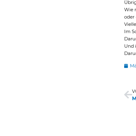
Übri
Wie 
oder
Vielle
Im S
Darum
Und 
Darum
Mä
Zu
V