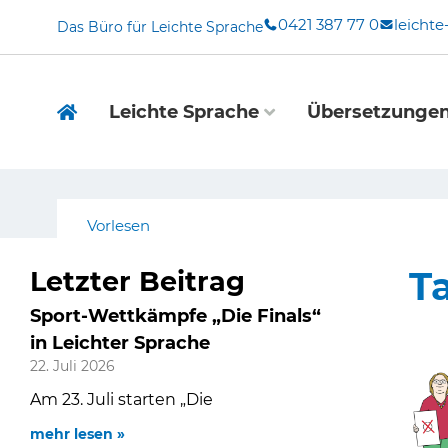
Zum
0421 387 77 0
leicht
Das Büro für Leichte Sprache
Inhalt
springen
Leichte Sprache
Übersetzunge
Vorlesen
Ta
Letzter Beitrag
Sport-Wettkämpfe „Die Finals“
in Leichter Sprache
22. Juli 2026
Am 23. Juli starten „Die
mehr lesen »