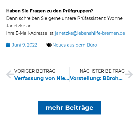
Haben Sie Fragen zu den Prüfgruppen?
Dann schreiben Sie gerne unsere Prüfassistenz Yvonne
Janetzke an.
Ihre E-Mail-Adresse ist
janetzke@lebenshilfe-bremen.de
Juni 9, 2022
Neues aus dem Büro
Zurück
Nä
VORIGER BEITRAG
NÄCHSTER BEITRAG
Verfassung von Niedersachsen in Leichter Sprache
Vorstellung: Bürohund Midas
mehr Beiträge