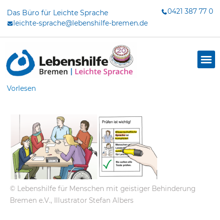
Zum
0421 387 77 0
Das Büro für Leichte Sprache
Inhalt
leichte-sprache@lebenshilfe-bremen.de
springen
Vorlesen
© Lebenshilfe für Menschen mit geistiger Behinderung
dus
Bremen e.V., Illustrator Stefan Albers